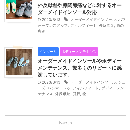
外反母趾や膝関節痛などに対するオー
ダーメイドインソール対応
2023/8/13
オーダーメイドインソール
,
パフ
ォーマンスアップ
,
フィルフィート
,
外反母趾
,
膝の
痛み
インソール
ボディーメンテナンス
オーダーメイドインソールやボディー
メンテナンス、数多くのリピートに感
謝しています。
2023/8/13
オーダーメイドインソール
,
シュ
ーズ
,
ハンマートゥ
,
フィルフィート
,
ボディーメン
テナンス
,
外反母趾
,
胼胝
,
靴
Next »