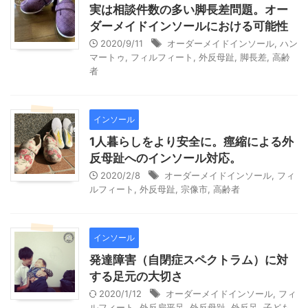
実は相談件数の多い脚長差問題。オー
ダーメイドインソールにおける可能性
2020/9/11
オーダーメイドインソール
,
ハン
マートゥ
,
フィルフィート
,
外反母趾
,
脚長差
,
高齢
者
インソール
1人暮らしをより安全に。痙縮による外
反母趾へのインソール対応。
2020/2/8
オーダーメイドインソール
,
フィ
ルフィート
,
外反母趾
,
宗像市
,
高齢者
インソール
発達障害（自閉症スペクトラム）に対
する足元の大切さ
2020/1/12
オーダーメイドインソール
,
フィ
ルフィート
,
外反扁平足
,
外反母趾
,
外反足
,
子ども