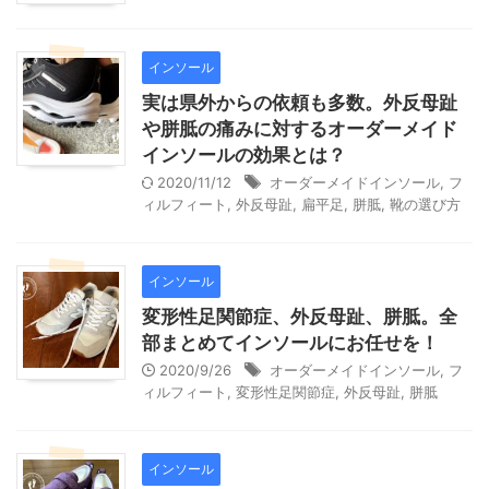
インソール
実は県外からの依頼も多数。外反母趾
や胼胝の痛みに対するオーダーメイド
インソールの効果とは？
2020/11/12
オーダーメイドインソール
,
フ
ィルフィート
,
外反母趾
,
扁平足
,
胼胝
,
靴の選び方
インソール
変形性足関節症、外反母趾、胼胝。全
部まとめてインソールにお任せを！
2020/9/26
オーダーメイドインソール
,
フ
ィルフィート
,
変形性足関節症
,
外反母趾
,
胼胝
インソール