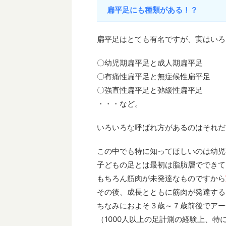
扁平足にも種類がある！？
扁平足はとても有名ですが、実はいろ
〇幼児期扁平足と成人期扁平足
〇有痛性扁平足と無症候性扁平足
〇強直性扁平足と弛緩性扁平足
・・・など。
いろいろな呼ばれ方があるのはそれだ
この中でも特に知ってほしいのは幼児
子どもの足とは最初は脂肪層でできて
もちろん筋肉が未発達なものですから
その後、成長とともに筋肉が発達する
ちなみにおよそ３歳～７歳前後でアー
（1000人以上の足計測の経験上、特