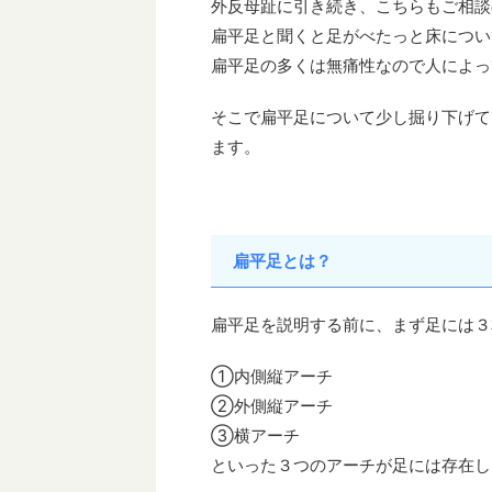
外反母趾に引き続き、こちらもご相談
扁平足と聞くと足がべたっと床につい
扁平足の多くは無痛性なので人によっ
そこで扁平足について少し掘り下げて
ます。
扁平足とは？
扁平足を説明する前に、まず足には３
①内側縦アーチ
②外側縦アーチ
③横アーチ
といった３つのアーチが足には存在し