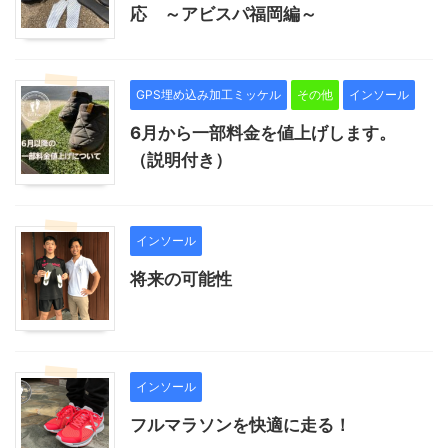
応 ～アビスパ福岡編～
GPS埋め込み加工ミッケル
その他
インソール
6月から一部料金を値上げします。
（説明付き）
インソール
将来の可能性
インソール
フルマラソンを快適に走る！