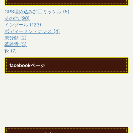
GPS埋め込み加工ミッケル (5)
その他 (90)
インソール (123)
ボディーメンテナンス (4)
未分類 (2)
革雑貨 (5)
靴 (7)
facebookページ