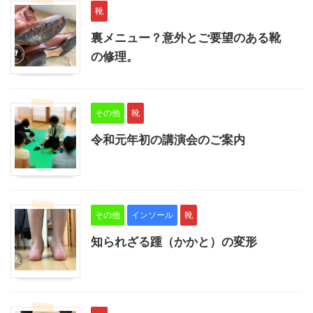
靴
裏メニュー？意外とご要望のある靴
の修理。
その他
靴
令和元年初の講演会のご案内
その他
インソール
靴
知られざる踵（かかと）の変形